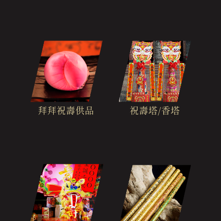
拜拜祝壽供品
祝壽塔/香塔