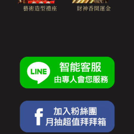
財神香開運金
藝術造型禮座