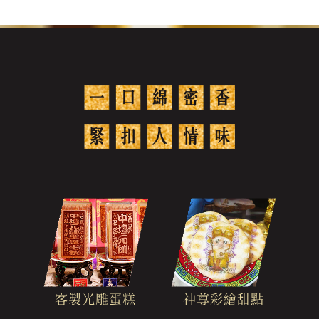
客製光雕蛋糕
神尊彩繪甜點