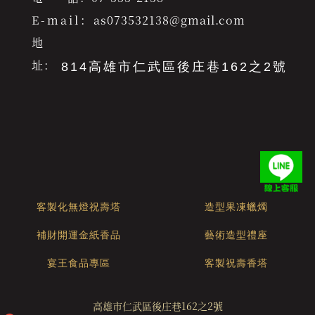
E-mail：
as073532138@gmail.com
地
址：
814高雄市仁武區後庄巷162之2號
客製化無燈祝壽塔
造型果凍蠟燭
補財開運金紙香品
藝術造型禮座
宴王食品專區
客製祝壽香塔
高雄市仁武區後庄巷162之2號