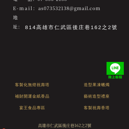
E-mail：
as073532138@gmail.com
地
址：
814高雄市仁武區後庄巷162之2號
客製化無燈祝壽塔
造型果凍蠟燭
補財開運金紙香品
藝術造型禮座
宴王食品專區
客製祝壽香塔
高雄市仁武區後庄巷162之2號