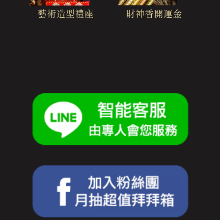
財神香開運金
藝術造型禮座