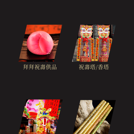
拜拜祝壽供品
祝壽塔/香塔