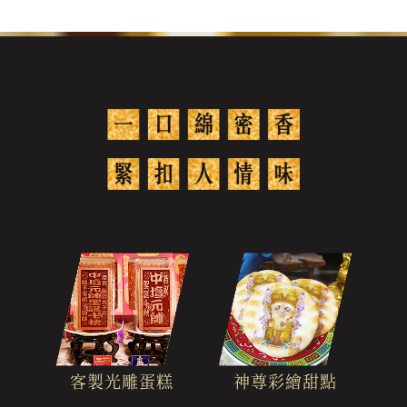
客製光雕蛋糕
神尊彩繪甜點