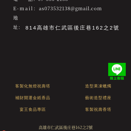
E-mail：
as073532138@gmail.com
地
址：
814高雄市仁武區後庄巷162之2號
客製化無燈祝壽塔
造型果凍蠟燭
補財開運金紙香品
藝術造型禮座
宴王食品專區
客製祝壽香塔
高雄市仁武區後庄巷162之2號