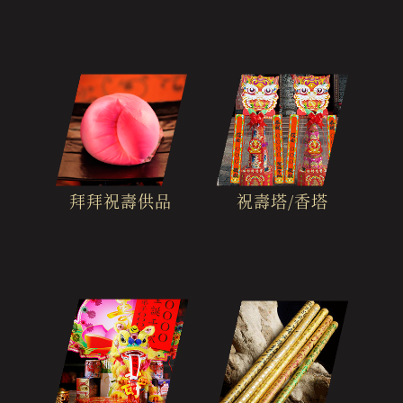
拜拜祝壽供品
祝壽塔/香塔