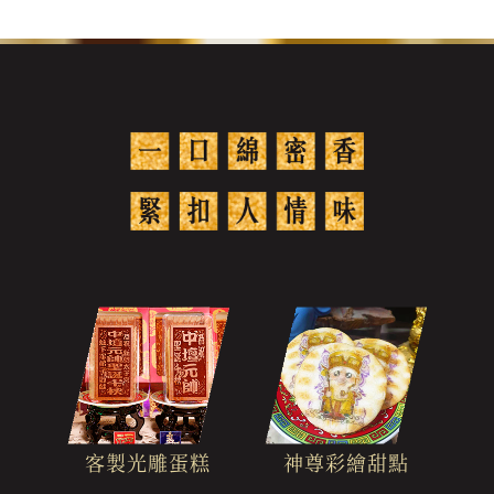
客製光雕蛋糕
神尊彩繪甜點