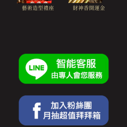
財神香開運金
藝術造型禮座