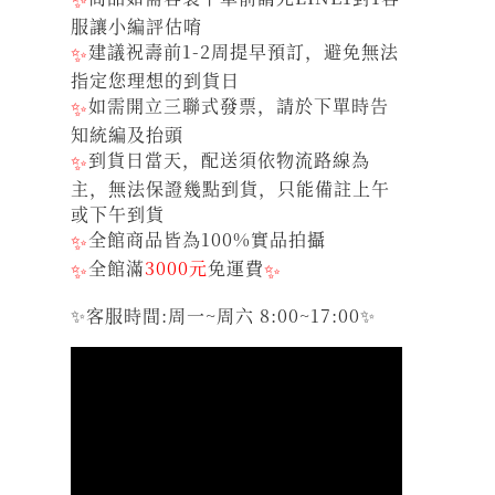
服讓小編評估唷
✨
建議祝壽前1-2周提早預訂，避免無法
指定您理想的到貨日
✨
如需開立三聯式發票，請於下單時告
知統編及抬頭
✨
到貨日當天，配送須依物流路線為
主，無法保證幾點到貨，只能備註上午
或下午到貨
✨
全館商品皆為100%實品拍攝
✨
全館滿
3000元
免運費
✨
✨客服時間:周一~周六 8:00~17:00✨