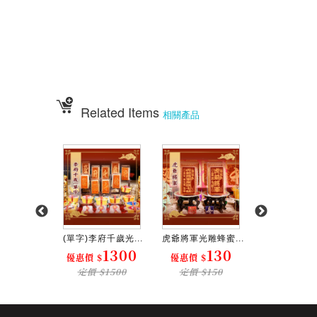
伍彩宴王配件用品批發 宴王餐、硬宴、軟宴、宴王料理、宴王餐果饌、宴
王宴、
宴王點心、宴王餐108道點心、宴王餐設計、祀宴、迎神擺宴、神明壽誕、
神明壽宴
、中元普渡、宮廟建醮、普渡組合套餐、神明壽宴套餐、廟會
Related Items
相關產品
光雕蜂蜜...
(單字)李府千歲光...
虎爺將軍光雕蜂蜜...
小尺寸蜂蜜蛋糕
130
1300
130
 $
優惠價 $
優惠價 $
優惠價 $
$150
定價 $1500
定價 $150
定價 $3