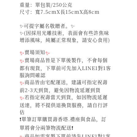
重量：單包裝/250公克
尺寸：寬7.5cmX長15cmX高8cm
✨可提字屬名敬贈者。✨
✨(因採用光雕技術，表面會有些許焦味
增添風味，純屬正常現象，請安心食用)
✨
賣場須知
✨
✨
賣場商品皆是下單後製作，不會每個
都有現貨，下單前可先加入LINE1對1客
服詢問確認
✨
商品皆由宅配運送，建議可指定祝壽
前2-3天到貨，避免因物流延遲到貨
✨
若指定祝壽當天到貨，如因物流延遲
送達，將不提供退換貨服務，請自行評
估
❗單筆訂單購買壽香塔.禮座與食品，訂
單將會分兩筆物流配送❗
✨
商品如需客製下單前請先LINE1對1客