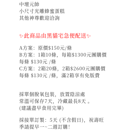
中壇元帥
小尺寸光雕蜂蜜蛋糕
其他神尊歡迎洽詢
✨此商品由黑貓宅急便配送✨
A方案：原價$150元/條
B方案：1箱10條，每箱$1300元團購價
每條 $130元 /條
C方案：2箱20條，2箱$2600元團購價
每條 $130元 /條，滿2箱享有免版費
採單個脫氧包裝，放置陰涼處
常溫可保存7天，冷藏最長8天 。
(建議盡早食用完畢)
採接單訂製：5天 (不含假日)，祝壽旺
季請提早一~二週訂購！