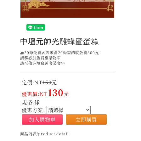
中壇元帥光雕蜂蜜蛋糕
滿20條免費客製未滿20條需酌收版費300元
請務必加版費至購物車
請至備註填寫需客製文字
定價:NT
150
元
130
優惠價:NT
元
規格:條
優惠方案:
加入購物車
立即購買
商品內容/product detail