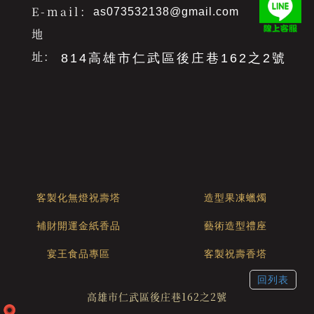
E-mail：
as073532138@gmail.com
地
址：
814高雄市仁武區後庄巷162之2號
客製化無燈祝壽塔
造型果凍蠟燭
補財開運金紙香品
藝術造型禮座
宴王食品專區
客製祝壽香塔
回列表
高雄市仁武區後庄巷162之2號