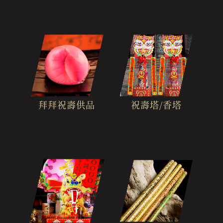
拜拜祝壽供品
祝壽塔/香塔