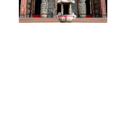
祝壽 宴王器具 宴王用品 大台南宴王用品 伍彩點心 宴王配件
老食說宴王點心 老食說祝壽點心 伍彩宴王 竹軒祝壽餅 伍彩宴王配件
天香點心 高雄廟會宴王點心 彰化伍彩 宴王藝品批發工廠 擺宴點心
擺宴用品 客製化蜂蜜蛋糕 拜拜蜂蜜蛋糕 祝壽用蜂蜜蛋糕 神明祝壽
祝壽點心宴 36點心 72點心 108點心 點心宴 山珍海味 十二菜碗
五色豆 五行豆 招財五行豆 神明聖誕 點心祀宴 大菜宴王 精緻點心宴
大盛擺宴點心 竹軒壽桃麵 伍彩宴王批發 大台南風水宴王 點心優惠套組
點心宴價錢 壽桃塔 壽桃 排宴物品 祝壽宴 祀宴祝壽藝品 批發價 點心宴
價錢
顯真懿坊排宴 宴王大菜 專業排宴 拜拜點心 拜拜藝品批發 架子 萬壽無
疆盤
五格架 六格架 三格架 糖塔 五秀糖塔 七秀糖塔 敬神蠟燭 壽桃壽麵 竹
軒壽麵