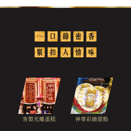
客製光雕蛋糕
神尊彩繪甜點