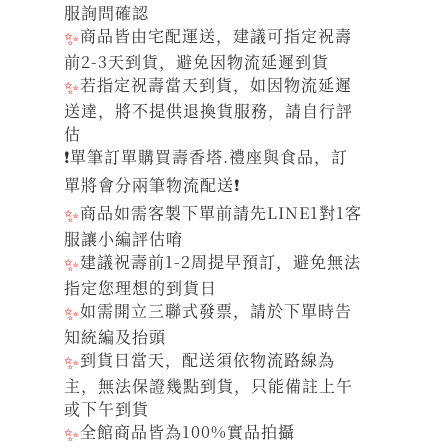
服詢問確認
✨
商品皆由宅配運送，建議可指定祝壽
前2-3天到貨，避免因物流延遲到貨
✨
若指定祝壽當天到貨，如因物流延遲
送達，將不提供退換貨服務，請自行評
估
❗單筆訂單購買壽香塔.禮座與食品，訂
單將會分兩筆物流配送❗
✨
商品如需客製下單前請先LINE1對1客
服讓小編評估唷
✨
建議祝壽前1-2周提早預訂，避免無法
指定您理想的到貨日
✨
如需開立三聯式發票，請於下單時告
知統編及抬頭
✨
到貨日當天，配送須依物流路線為
主，無法保證幾點到貨，只能備註上午
或下午到貨
✨
全館商品皆為100%實品拍攝