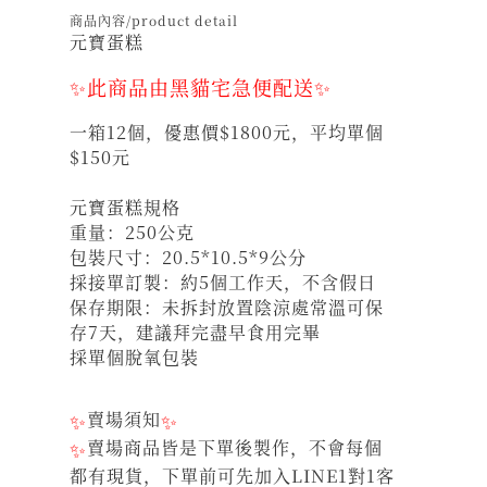
商品內容/product detail
元寶蛋糕
✨此商品由黑貓宅急便配送✨
一箱12個，優惠價$1800元，平均單個
$150元
元寶蛋糕規格
重量：250公克
包裝尺寸：20.5*10.5*9公分
採接單訂製：約5個工作天，不含假日
保存期限：未拆封放置陰涼處常溫可保
存7天，建議拜完盡早食用完畢
採單個脫氧包裝
✨
賣場須知
✨
✨
賣場商品皆是下單後製作，不會每個
都有現貨，下單前可先加入LINE1對1客