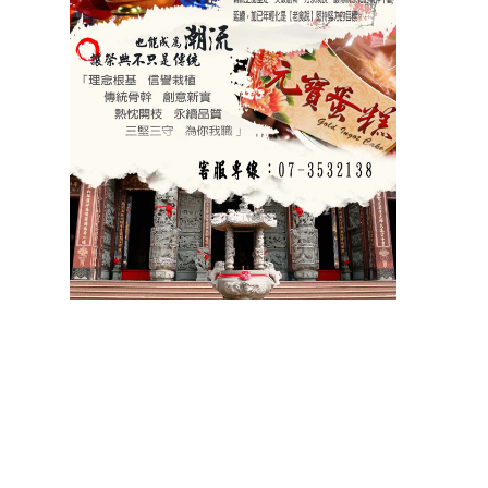
祝壽 宴王器具 宴王用品 大台南宴王用品 伍彩點心 宴王配件
老食說宴王點心 老食說祝壽點心 伍彩宴王 竹軒祝壽餅 伍彩宴王配件
天香點心 高雄廟會宴王點心 彰化伍彩 宴王藝品批發工廠 擺宴點心
擺宴用品 客製化蜂蜜蛋糕 拜拜蜂蜜蛋糕 祝壽用蜂蜜蛋糕 神明祝壽