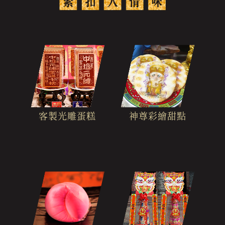
客製光雕蛋糕
神尊彩繪甜點