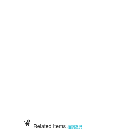
祝壽點心宴 36點心 72點心 108點心 點心宴 山珍海味 十二菜碗
五色豆 五行豆 招財五行豆 神明聖誕 點心祀宴 大菜宴王 精緻點心宴
大盛擺宴點心 竹軒壽桃麵 伍彩宴王批發 大台南風水宴王 點心優惠套組
點心宴價錢 壽桃塔 壽桃 排宴物品 祝壽宴 祀宴祝壽藝品 批發價 點心宴
價錢
顯真懿坊排宴 宴王大菜 專業排宴 拜拜點心 拜拜藝品批發 架子 萬壽無
疆盤
五格架 六格架 三格架 糖塔 五秀糖塔 七秀糖塔 敬神蠟燭 壽桃壽麵 竹
軒壽麵
伍彩宴王配件用品批發 宴王餐、硬宴、軟宴、宴王料理、宴王餐果饌、宴
王宴、
宴王點心、宴王餐108道點心、宴王餐設計、祀宴、迎神擺宴、神明壽誕、
神明壽宴
、中元普渡、宮廟建醮、普渡組合套餐、神明壽宴套餐、廟會擺宴、普渡法
會拜桌
Related Items
相關產品