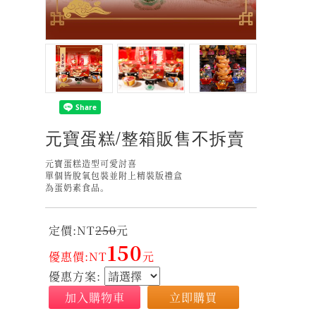
元寶蛋糕/整箱販售不拆賣
元寶蛋糕造型可愛討喜
單個皆脫氧包裝並附上精裝版禮盒
為蛋奶素食品。
定價:NT
250
元
150
優惠價:NT
元
優惠方案:
加入購物車
立即購買