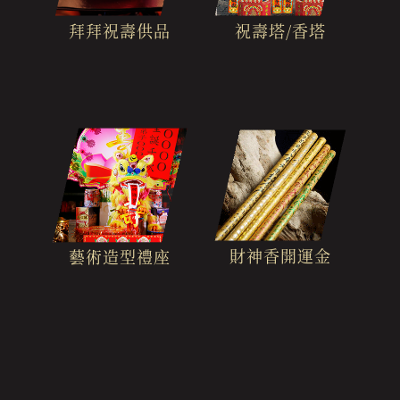
拜拜祝壽供品
祝壽塔/香塔
財神香開運金
藝術造型禮座