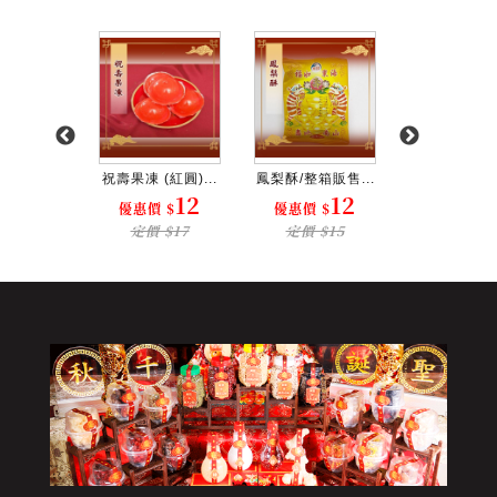
糖沙其瑪...
祝壽果凍 (紅圓)...
鳳梨酥/整箱販售...
平安發財米(100
1840
12
12
$
優惠價 $
優惠價 $
優惠價 $
$2400
定價 $17
定價 $15
定價 $2